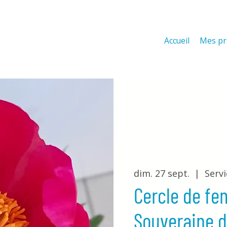
Accueil
Mes pr
dim. 27 sept.
  |  
Serv
Cercle de fe
Souveraine d