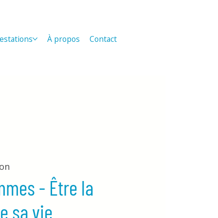
estations
À propos
Contact
ion
mmes - Être la
e sa vie